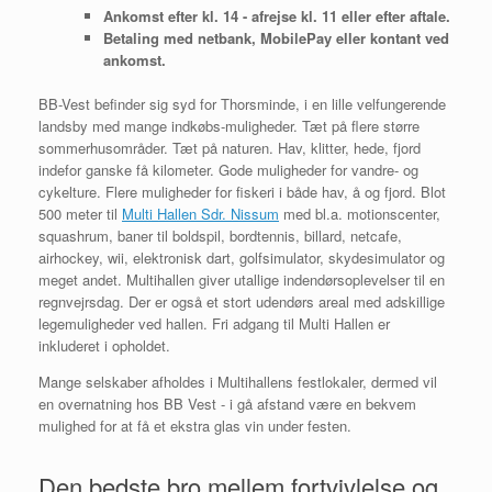
Ankomst efter kl. 14 - afrejse kl. 11 eller efter aftale.
Betaling med netbank, MobilePay eller kontant ved
ankomst.
BB-Vest befinder sig syd for Thorsminde, i en lille velfungerende
landsby med mange indkøbs-muligheder. Tæt på flere større
sommerhusområder. Tæt på naturen. Hav, klitter, hede, fjord
indefor ganske få kilometer. Gode muligheder for vandre- og
cykelture. Flere muligheder for fiskeri i både hav, å og fjord. Blot
500 meter til
Multi Hallen Sdr. Nissum
med bl.a. motionscenter,
squashrum, baner til boldspil, bordtennis, billard, netcafe,
airhockey, wii, elektronisk dart, golfsimulator, skydesimulator og
meget andet. Multihallen giver utallige indendørsoplevelser til en
regnvejrsdag. Der er også et stort udendørs areal med adskillige
legemuligheder ved hallen. Fri adgang til Multi Hallen er
inkluderet i opholdet.
Mange selskaber afholdes i Multihallens festlokaler, dermed vil
en overnatning hos BB Vest - i gå afstand være en bekvem
mulighed for at få et ekstra glas vin under festen.
Den bedste bro mellem fortvivlelse og