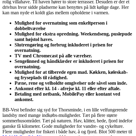
rolig villahave. Til haven hører to store terrasser. Desuden er der et
drivhus hvor sidde pladserne kan benyttes på lidt kølige dage. Her
kan man nyde et koldt glas mellem opholdene i varmen.
Mulighed for overnatning som enkeltperson i
dobbeltværelse
Mulighed for ekstra opredning. Weekendseng, puslepude
samt højstol haves.
Slutrengøring og forbrug inkluderet i prisen for
overnatning.
TV med Chromecast på alle værelser.
Sengelinned og håndklæder er inkluderet i prisen for
overnatning.
Mulighed for at tilberede egen mad. Køkken, køleskab-
og fryseplads til rådighed.
Pæne, rene og velholdte omgivelser ude såvel som inde.
Ankomst efter kl. 14 - afrejse kl. 11 eller efter aftale.
Betaling med netbank, MobilePay eller kontant ved
ankomst.
BB-Vest befinder sig syd for Thorsminde, i en lille velfungerende
landsby med mange indkøbs-muligheder. Tæt på flere større
sommerhusområder. Tæt på naturen. Hav, klitter, hede, fjord indefor
ganske få kilometer. Gode muligheder for vandre- og cykelture.
Flere muligheder for fiskeri i både hav, å og fjord. Blot 500 meter til