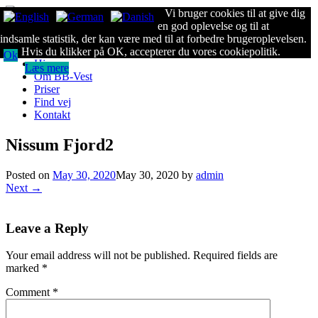
Vi bruger cookies til at give dig
Kontakt os: +45 26 65 11 37
en god oplevelse og til at
indsamle statistik, der kan være med til at forbedre brugeroplevelsen.
Hvis du klikker på OK, accepterer du vores cookiepolitik.
Ok
Hjem
Læs mere
Om BB-Vest
Priser
Find vej
Kontakt
Nissum Fjord2
Posted on
May 30, 2020
May 30, 2020
by
admin
Next →
Leave a Reply
Your email address will not be published.
Required fields are
marked
*
Comment
*